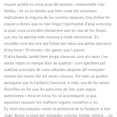
Aquest poblet es situa prop del preciós i enamoradís Llac
Atitlán, i és on la família que hem creat els voluntaris
realitzàvem la majoria de les nostres tasques; Una d’elles fer
classe a dones que no han tingut l’oportunitat d’anar a escola,
la qual cosa coincidim plenament que és una de les feines
que ens ha aportat més riquesa a nivell emocional. És
increïble com dia rere dia lluiten per rebre una petita educació
d’una hora i 30 minuts i les ganes que li posen.
D’altra banda, també hem pogut observar com els nens i les
nenes reben un menjar diari de qualitat i com aprofiten per
realitzar activitats de caire educatiu després del menjador
mentre les mares fan les seves classes. Per tant, us podem
assegurar que la fundació funciona! A més, una de les seves
filosofies és fer que les persones de San Juan siguin
autònomes i mica en mica, ho va aconseguint, ja que
aquestes tasques les realitzen siguem nosaltres o no.
És molt encoratjador sentir la presència de la fundació a San
Juan, doncs ja sigui pel menjador, colònia, metge, clínica, … no