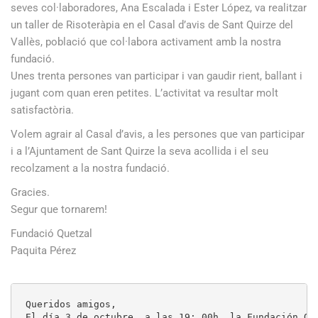
seves col·laboradores, Ana Escalada i Ester López, va realitzar
un taller de Risoteràpia en el Casal d’avis de Sant Quirze del
Vallès, població que col·labora activament amb la nostra
fundació.
Unes trenta persones van participar i van gaudir rient, ballant i
jugant com quan eren petites. L’activitat va resultar molt
satisfactòria.
Volem agrair al Casal d’avis, a les persones que van participar
i a l’Ajuntament de Sant Quirze la seva acollida i el seu
recolzament a la nostra fundació.
Gracies.
Segur que tornarem!
Fundació Quetzal
Paquita Pérez
Queridos amigos,

El día 3 de octubre, a las 19: 00h, la Fundación Qu